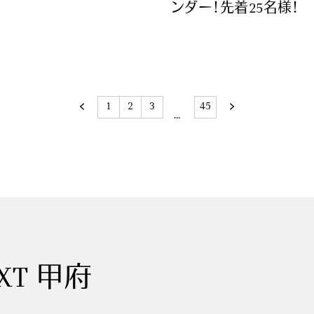
ンダー！先着25名様！
1
2
3
45
EXT 甲府